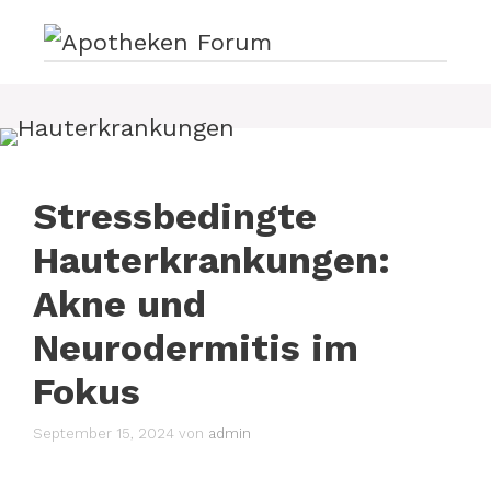
Zum
Inhalt
springen
Stressbedingte
Hauterkrankungen:
Akne und
Neurodermitis im
Fokus
September 15, 2024
von
admin