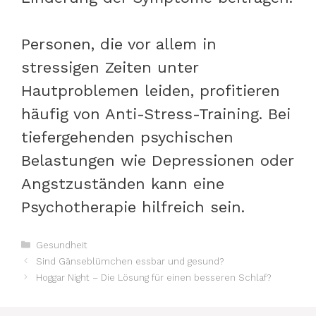
Personen, die vor allem in
stressigen Zeiten unter
Hautproblemen leiden, profitieren
häufig von Anti-Stress-Training. Bei
tiefergehenden psychischen
Belastungen wie Depressionen oder
Angstzuständen kann eine
Psychotherapie hilfreich sein.
Kategorien
Gesundheit
Sind Gänseblümchen essbar und gesund?
Hoggar Night – Die Lösung für einen besseren Schlaf?