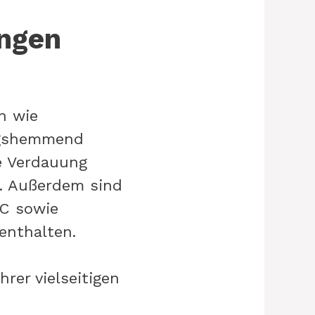
ungen
n wie
ngshemmend
ie Verdauung
t. Außerdem sind
 C sowie
enthalten.
er vielseitigen