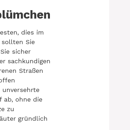
blümchen
sten, dies im
sollten Sie
Sie sicher
ner sachkundigen
renen Straßen
offen
, unversehrte
 ab, ohne die
ze zu
äuter gründlich