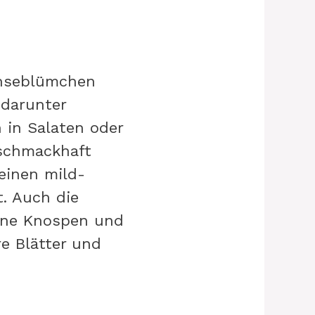
änseblümchen
 darunter
 in Salaten oder
 schmackhaft
einen mild-
. Auch die
ene Knospen und
e Blätter und