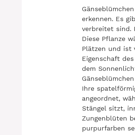
Gänseblümchen s
erkennen. Es gi
verbreitet sind.
Diese Pflanze w
Plätzen und ist
Eigenschaft des
dem Sonnenlicht
Gänseblümchen e
Ihre spatelförm
angeordnet, wäh
Stängel sitzt, 
Zungenblüten be
purpurfarben se