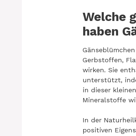
Welche g
haben G
Gänseblümchen s
Gerbstoffen, F
wirken. Sie enth
unterstützt, in
in dieser klein
Mineralstoffe w
In der Naturhei
positiven Eigens