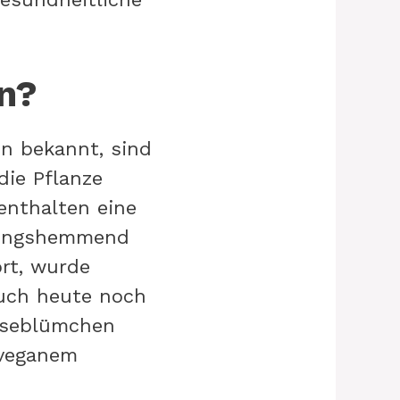
n?
n bekannt, sind
die Pflanze
enthalten eine
ndungshemmend
ört, wurde
auch heute noch
änseblümchen
 veganem