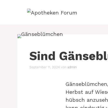
Zum
Inhalt
springen
Sind Gänseb
September 11, 2024
von
admin
Gänseblümchen, 
Herbst auf Wies
hübsch anzusehen
kann eindeutig 