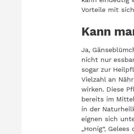
Vorteile mit sic
Kann ma
Ja, Gänseblümc
nicht nur essba
sogar zur Heilp
Vielzahl an Näh
wirken. Diese Pf
bereits im Mitte
in der Naturhei
eignen sich unt
„Honig“, Gelees 