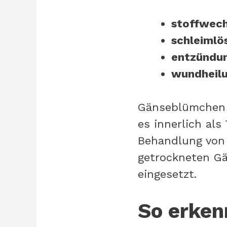
stoffwech
schleimlö
entzündu
wundheilu
Gänseblümchen w
es innerlich als
Behandlung von 
getrockneten G
eingesetzt.
So erken