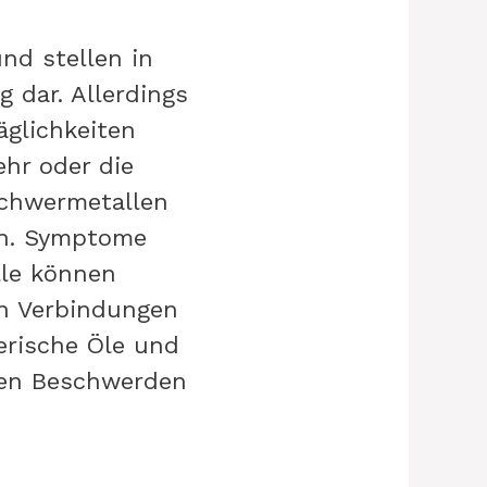
nd stellen in
dar. Allerdings
äglichkeiten
ehr oder die
Schwermetallen
en. Symptome
lle können
en Verbindungen
erische Öle und
hen Beschwerden