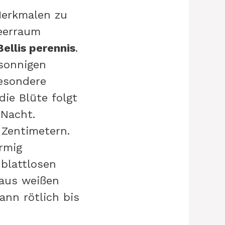
Merkmalen zu
meerraum
Bellis perennis
.
 sonnigen
besondere
ie Blüte folgt
 Nacht.
 Zentimetern.
rmig
blattlosen
 aus weißen
ann rötlich bis