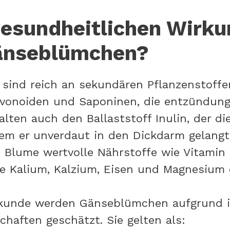
esundheitlichen Wirk
änseblümchen?
ind reich an sekundären Pflanzenstoffe
lavonoiden und Saponinen, die entzündu
alten auch den Ballaststoff Inulin, der d
dem er unverdaut in den Dickdarm gelang
en Blume wertvolle Nährstoffe wie Vitamin
ie Kalium, Kalzium, Eisen und Magnesium 
lkunde werden Gänseblümchen aufgrund ihr
chaften geschätzt. Sie gelten als: