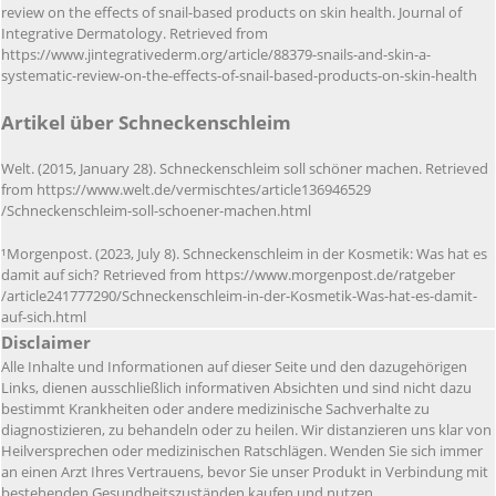
review on the effects of snail-based products on skin health. Journal of
Integrative Dermatology. Retrieved from
https://www.jintegrativederm.org/article/88379-snails-and-skin-a-
systematic-review-on-the-effects-of-snail-based-products-on-skin-health
Artikel über Schneckenschleim
Welt. (2015, January 28). Schneckenschleim soll schöner machen. Retrieved
from https://www.welt.de/vermischtes/article136946529
/Schneckenschleim-soll-schoener-machen.html
¹Morgenpost. (2023, July 8). Schneckenschleim in der Kosmetik: Was hat es
damit auf sich? Retrieved from https://www.morgenpost.de/ratgeber
/article241777290/Schneckenschleim-in-der-Kosmetik-Was-hat-es-damit-
auf-sich.html
Disclaimer
Alle Inhalte und Informationen auf dieser Seite und den dazugehörigen
Links, dienen ausschließlich informativen Absichten und sind nicht dazu
bestimmt Krankheiten oder andere medizinische Sachverhalte zu
diagnostizieren, zu behandeln oder zu heilen. Wir distanzieren uns klar von
Heilversprechen oder medizinischen Ratschlägen. Wenden Sie sich immer
an einen Arzt Ihres Vertrauens, bevor Sie unser Produkt in Verbindung mit
bestehenden Gesundheitszuständen kaufen und nutzen.