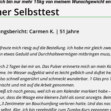
Ich bin nur mehr 15kg von meinem Wunschgewicht ent
er Selbsttest
ngsbericht: Carmen K. | 51 Jahre
reute mich riesig auf die Bestellung. Ich habe mir gleich zw
an etwas Geduld und Durchhaltevermögen mitbringen muss,
ch 2 Tagen bei mir an. Das Pulver erinnerte mich an mein Ko
. Im Wasser aufgelöst wird es leicht gelblich und duftet her
also schnell angerührt und schmeckt wunderbar. 1 Glas pro T
ischt und mit auf die Arbeit genommen.
eiß ich noch genau, weil ich es am Kalender markiert habe –
nur, dass die Waage eine kleinere Zahl als sonst anzeigte. B
ts 1,3 Zentimeter an Bauchumfang verloren hatte. Und das nach
n selbst. Klar, ich bin regelmäßig zum Zumba-Kurs gegangen