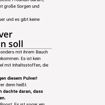
ht große Sorgen und
uer und es gibt keine
ver
n soll
esonders mit ihrem Bauch
ekommen. Es ist kein
l mit Inhaltsstoffen, die
gen diesem Pulver!
er denn heißt.
h dachte daran, dass
en.
oost. Es ist sogar ein