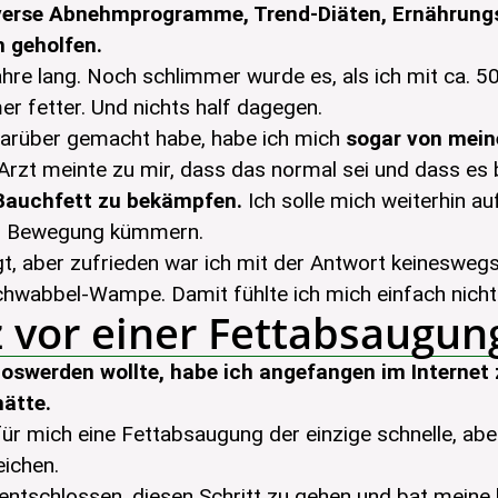
iverse Abnehmprogramme, Trend-Diäten, Ernährung
h geholfen.
hre lang. Noch schlimmer wurde es, als ich mit ca. 5
 fetter. Und nichts half dagegen.
 darüber gemacht habe, habe ich mich
sogar von mei
Arzt meinte zu mir, dass das normal sei und dass e
 Bauchfett zu bekämpfen.
Ich solle mich weiterhin 
ig Bewegung kümmern.
t, aber zufrieden war ich mit der Antwort keineswegs
chwabbel-Wampe. Damit fühlte ich mich einfach nicht
z vor einer Fettabsaugun
loswerden wollte, habe ich angefangen im Internet 
hätte.
r mich eine Fettabsaugung der einzige schnelle, aber
ichen.
u entschlossen, diesen Schritt zu gehen und bat meine