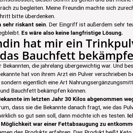
äch zu begleiten. Meine Freundin machte sich zurec
hritt bitte überdenken.
sehr riskant sein
. Der Eingriff ist außerdem sehr te
egbleibt.
Es wäre also keine langfristige Lösung.
din hat mir ein Trinkpul
das Bauchfett bekämpfe
er Bekannten, die jahrelang übergewichtig war. Und b
ekannte hat von ihrem Arzt ein Pulver verschrieben b
 sondern eigentlich eine Art Nahrungsergänzungsmitte
 und Bauchfett bekämpfen können.
 Bekannte im letzten Jahr 30 Kilos abgenommen we
rum, dass sie die Bekannte danach fragt, wie das Pulv
rklich so gut sein soll, dann möchte ich es testen.
Ic
ige Möglichkeit war einer Fettabsaugung zu entkomm
men des Produkts erfahren. Das Produkt heißt Keto B