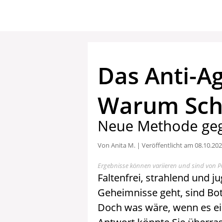
Das Anti-A
Warum Schl
Neue Methode geg
Von Anita M. | Veröffentlicht am 08.10.20
Ergebnisse können variieren und sind von P
Faltenfrei, strahlend und 
Geheimnisse geht, sind Bot
Doch was wäre, wenn es eine