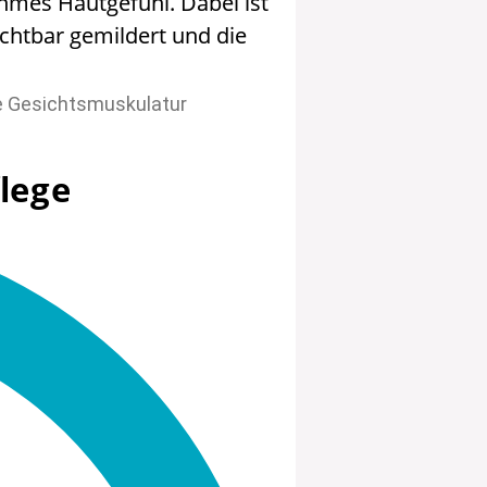
ehmes Hautgefühl. Dabei ist
chtbar gemildert und die
die Gesichtsmuskulatur
flege